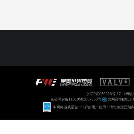
京ICP证050016号-17
《网络文
京公网安备11010502057850号
文网进字[2013] 
本网络游戏适合12+岁的用户使用：请您确定已如实进行实