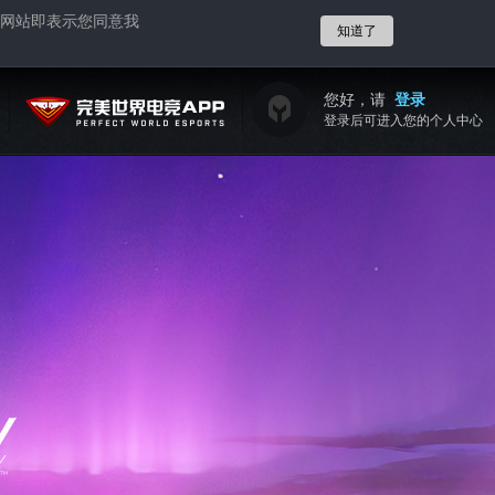
网站即表示您同意我
知道了
您好，请
登录
登录后可进入您的个人中心