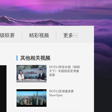
次级联赛
精彩视频
更多
其他相关视频
DOTA2再登央视《朝闻
天下》专题报道亚洲邀
请赛
DOTA2亚洲邀请赛
ShowOpen