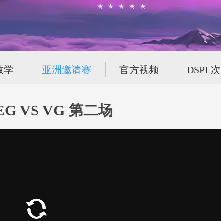
教学
亚洲邀请赛
官方视频
DSPL
 VS VG 第二场