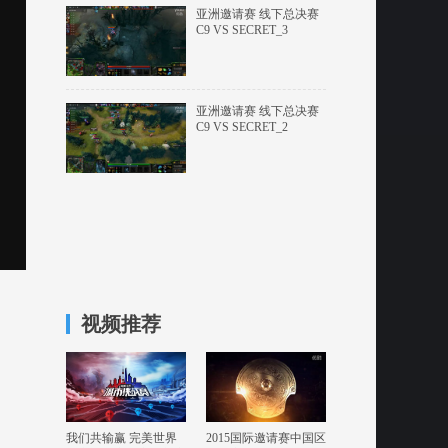
亚洲邀请赛 线下总决赛
C9 VS SECRET_3
亚洲邀请赛 线下总决赛
C9 VS SECRET_2
视频推荐
我们共输赢 完美世界
2015国际邀请赛中国区