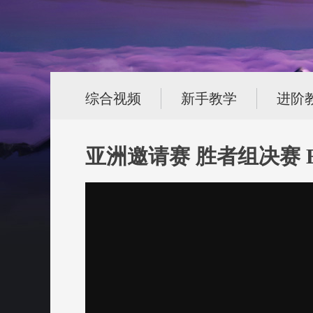
综合视频
新手教学
进阶
亚洲邀请赛 胜者组决赛 EG