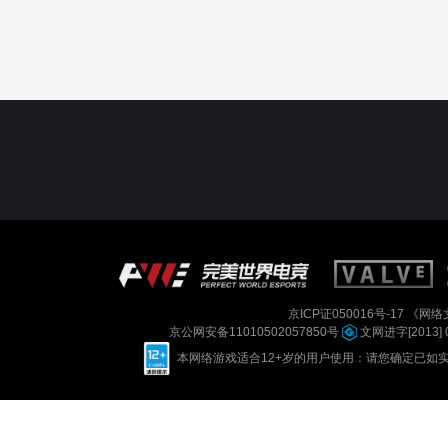
京ICP证050016号-17
《网络文
京公网安备11010502057850号
文网进字[2013] 
本网络游戏适合12+岁的用户使用：请您确定已如实进行实