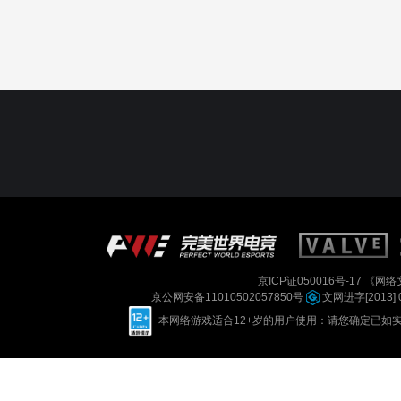
京ICP证050016号-17
《网络文
京公网安备11010502057850号
文网进字[2013] 
本网络游戏适合12+岁的用户使用：请您确定已如实进行实