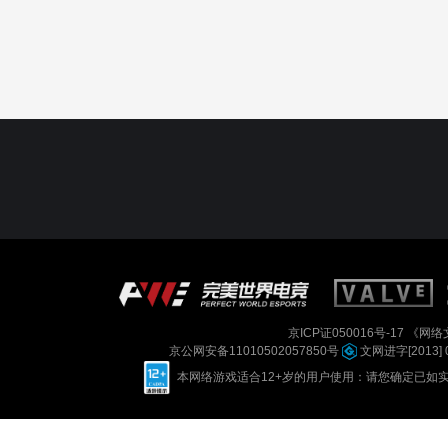
京ICP证050016号-17
《网络文
京公网安备11010502057850号
文网进字[2013] 
本网络游戏适合12+岁的用户使用：请您确定已如实进行实