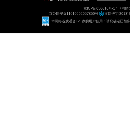
京ICP证050016号-17
《网络文
京公网安备11010502057850号
文网进字[2013] 
本网络游戏适合12+岁的用户使用：请您确定已如实进行实