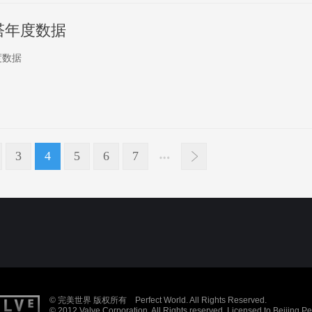
塔年度数据
度数据
3
4
5
6
7
© 完美世界 版权所有 Perfect World. All Rights Reserved.
© 2012 Valve Corporation. All Rights reserved. Licensed to Beijing P