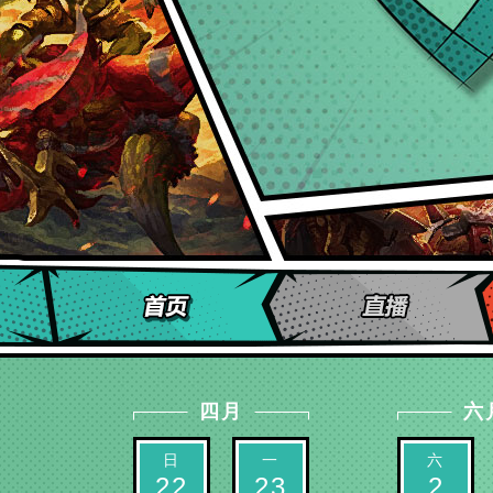
四月
六
日
一
六
22
23
2