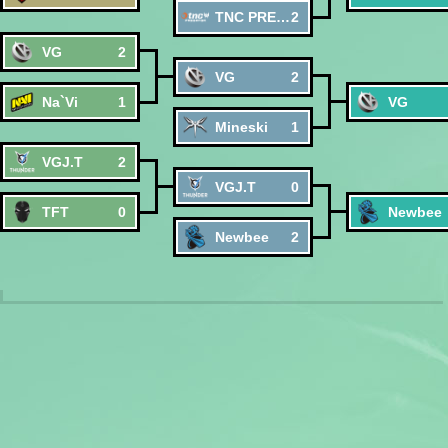
TNC PREDATOR
2
VG
2
VG
2
Na`Vi
1
VG
Mineski
1
VGJ.T
2
VGJ.T
0
TFT
0
Newbee
Newbee
2