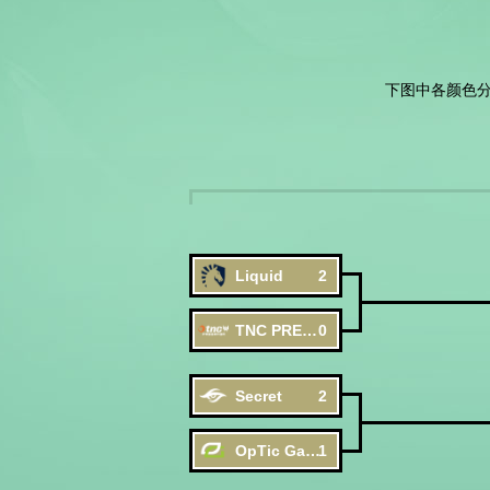
下图中各颜色
Liquid
2
TNC PREDATOR
0
Secret
2
OpTic Gaming
1