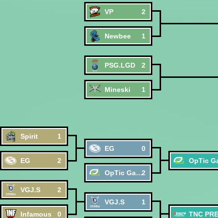
VP
2
Newbee
1
PSG.LGD
2
Mineski
1
Spirit
1
EG
0
EG
2
OpTic Gaming
2
VGJ.S
2
VGJ.S
1
Infamous
0