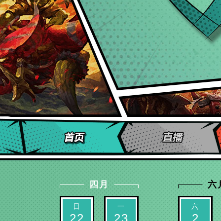
四月
六
日
一
六
22
23
2