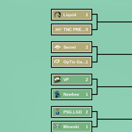
Liquid
2
TNC PREDATOR
0
Secret
2
OpTic Gaming
1
VP
2
Newbee
1
PSG.LGD
2
Mineski
1