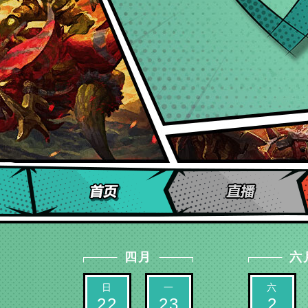
四月
六
日
一
六
22
23
2