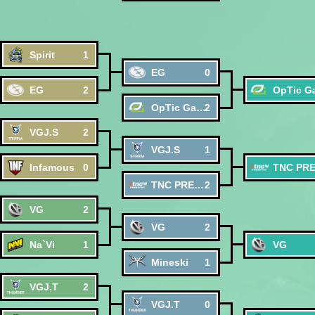
Spirit
1
EG
0
EG
2
OpTic Gaming
2
VGJ.S
2
VGJ.S
1
Infamous
0
TNC PREDATOR
2
VG
2
VG
2
Na`Vi
1
VG
Mineski
1
VGJ.T
2
VGJ.T
0