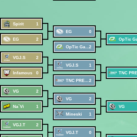
Spirit
1
EG
0
EG
2
OpTic Gaming
2
VGJ.S
2
VGJ.S
1
Infamous
0
TNC PREDATOR
2
VG
2
VG
2
Na`Vi
1
VG
Mineski
1
VGJ.T
2
VGJ.T
0