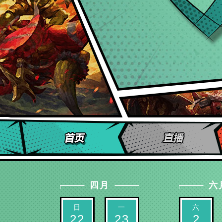
四月
六
日
一
六
22
23
2