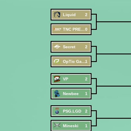
Liquid
2
TNC PREDATOR
0
Secret
2
OpTic Gaming
1
VP
2
Newbee
1
PSG.LGD
2
Mineski
1