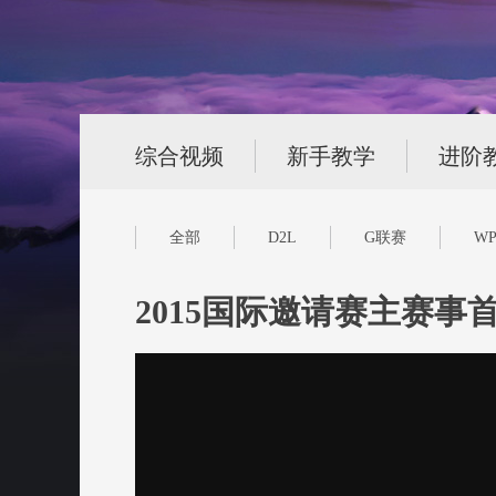
综合视频
新手教学
进阶
全部
D2L
G联赛
WP
2015国际邀请赛主赛事