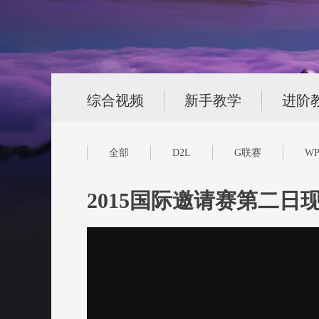
综合视频
新手教学
进阶
全部
D2L
G联赛
WP
2015国际邀请赛第二日