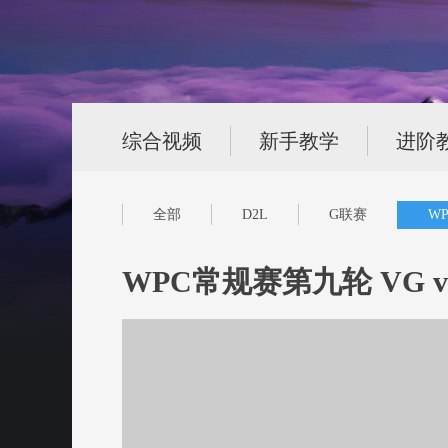
综合视频
新手教学
进阶
全部
D2L
G联赛
WP
WPC常规赛第九轮 VG vs L